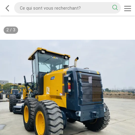
2
/
3