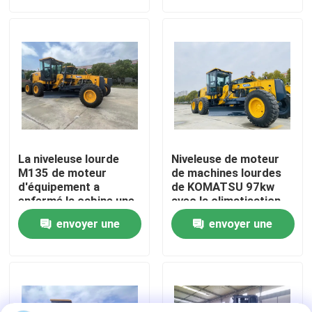
demande
demande
Visite de l'usine
Contrôle de la qualité
Nous contacter
La niveleuse lourde
Niveleuse de moteur
Nouvelles
M135 de moteur
de machines lourdes
d'équipement a
de KOMATSU 97kw
enfermé la cabine une
avec la climatisation
garantie d'an
Les affaires
envoyer une
envoyer une
demande
demande
Excavatrice hydraulique de chenille
Mini Crawler Excavator