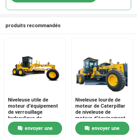
produits recommandés
À la maison
Niveleuse utile de
Niveleuse lourde de
moteur d'équipement
moteur de Caterpillar
de verrouillage
de niveleuse de
Produits
hydraulique de
moteur d'équipement
niveleuse lourde de
de moteur à quatre
envoyer une
envoyer une
moteur petite
temps
À propos de nous