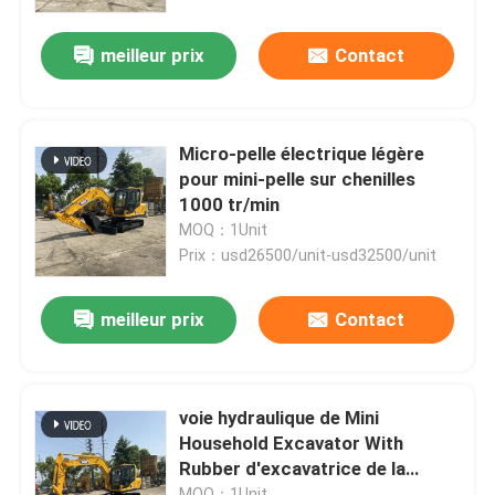
meilleur prix
Contact
Visite de l'usine
Contrôle de la qualité
Micro-pelle électrique légère
pour mini-pelle sur chenilles
Nous contacter
1000 tr/min
MOQ：1Unit
Prix：usd26500/unit-usd32500/unit
Nouvelles
meilleur prix
Contact
Les affaires
Excavatrice hydraulique de chenille
voie hydraulique de Mini
Household Excavator With
Rubber d'excavatrice de la
Mini Crawler Excavator
chenille 1100rpm
MOQ：1Unit