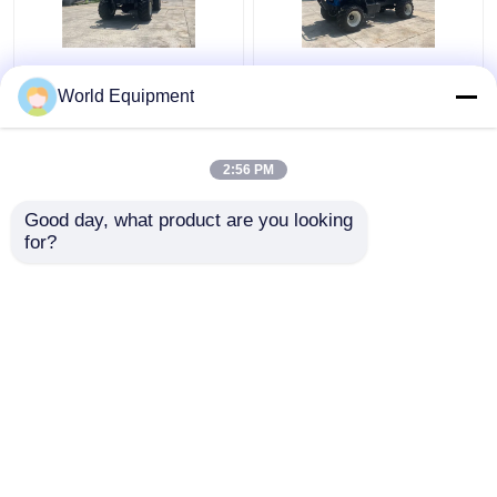
Tracteur 2000kg Mini
Individu chargeant la
Tractor d'huile de
tonne 280mm de Mini
World Equipment
palme de pneu de
Dumper 2 pour des
basse pression 22
plantations d'ananas
puissances en chevaux
2:56 PM
meilleur prix
meilleur prix
Good day, what product are you looking 
for?
Contact
Contact
Regardez plus
Aperçu
Au sujet de nous
Contactez-nous
Desktop Site
Plan du site
Privacy Policy