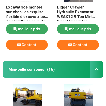
Excavatrice montée
Digger Crawler
sur chenilles exquise
Hydraulic Excavator
flexible d'excavatrice
WEAX12 9 Ton Mini
de chenille de roue de
Diesel Excavator
12 tonnes
meilleur prix
meilleur prix
Contact
Contact
Mini-pelle sur roues
(16)