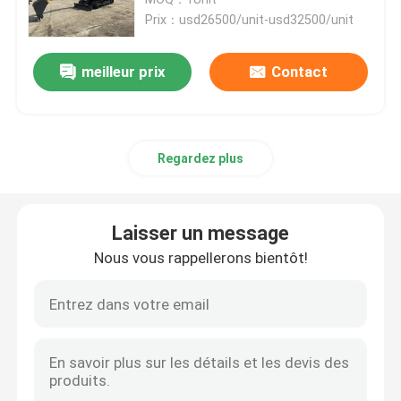
Prix：usd26500/unit-usd32500/unit
Excavatrice de chenille de roue
meilleur prix
Contact
Mini-pelle sur roues
Regardez plus
Tracteur d'huile de palme
Chenille Mini Dumper
Laisser un message
Nous vous rappellerons bientôt!
Bouteur lourd d'équipement
Front End Wheel Loader
Niveleuse lourde de moteur d'équipement