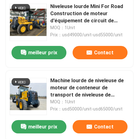
Niveleuse lourde Mini For Road
Construction de moteur
d'équipement de circuit de
freinage hydraulique
MOQ：1Unit
Prix：usd49000/unit-usd55000/unit
meilleur prix
Contact
Machine lourde de niveleuse de
moteur de conteneur de
transport de niveleuse de
moteur de l'équipement 135HP
MOQ：1Unit
Prix：usd50000/unit-usd65000/unit
meilleur prix
Contact