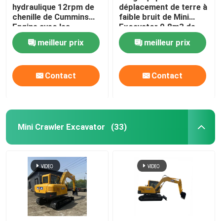
hydraulique 12rpm de
déplacement de terre à
chenille de Cummins
faible bruit de Mini
Engine avec les
Excavator 0.8m3 de
attachements
bras
meilleur prix
meilleur prix
facultatifs
Contact
Contact
Mini Crawler Excavator
(33)