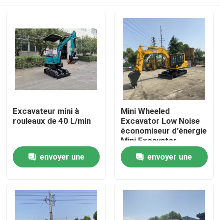
Excavateur mini à
Mini Wheeled
rouleaux de 40 L/min
Excavator Low Noise
économiseur d'énergie
Mini Excavator
Machine
À la maison
envoyer une
envoyer une
demande
demande
Produits
À propos de nous