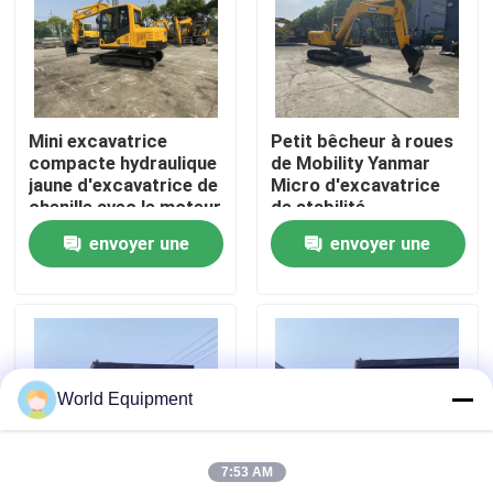
Visite de l'usine
Contrôle de la qualité
Mini excavatrice
Petit bêcheur à roues
compacte hydraulique
de Mobility Yanmar
jaune d'excavatrice de
Micro d'excavatrice
Nous contacter
chenille avec le moteur
de stabilité
de Yanmar
envoyer une
envoyer une
Nouvelles
demande
demande
Les affaires
World Equipment
Excavatrice hydraulique de chenille
7:53 AM
Mini Crawler Excavator