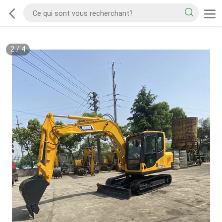
2
/
4