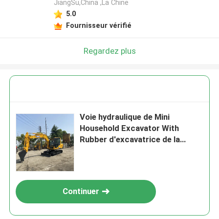
JiangSu,China ,La Chine
5.0
Fournisseur vérifié
Regardez plus
Voie hydraulique de Mini
Household Excavator With
Rubber d'excavatrice de la
chenille 1100rpm
Continuer