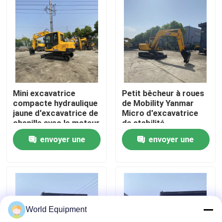
Visite de l'usine
Contrôle de la qualité
Nous contacter
Mini excavatrice
Petit bêcheur à roues
compacte hydraulique
de Mobility Yanmar
jaune d'excavatrice de
Micro d'excavatrice
Nouvelles
chenille avec le moteur
de stabilité
de Yanmar
envoyer une
envoyer une
Les affaires
demande
demande
Excavatrice hydraulique de chenille
World Equipment
Mini Crawler Excavator