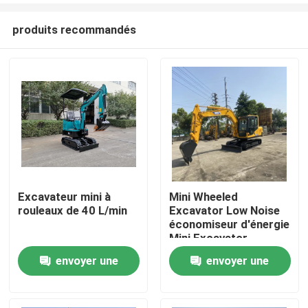
produits recommandés
Excavateur mini à
Mini Wheeled
rouleaux de 40 L/min
Excavator Low Noise
À la maison
économiseur d'énergie
Mini Excavator
Machine
envoyer une
envoyer une
Produits
demande
demande
À propos de nous