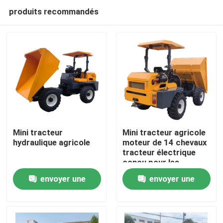
produits recommandés
Mini tracteur
Mini tracteur agricole
hydraulique agricole
moteur de 14 chevaux
tracteur électrique
À la maison
conçu pour les
plantations de
envoyer une
envoyer une
palmiers à huile avec
Produits
système hydraulique
demande
demande
À propos de nous