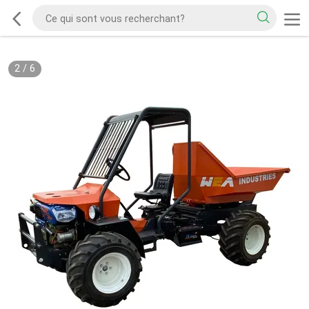
2
/
6