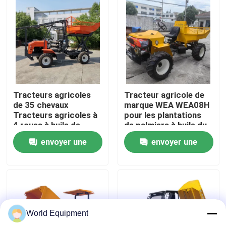
Visite de l'usine
Contrôle de la qualité
Nous contacter
Tracteurs agricoles
Tracteur agricole de
de 35 chevaux
marque WEA WEA08H
Tracteurs agricoles à
pour les plantations
Nouvelles
4 roues à huile de
de palmiers à huile du
palme
Pérou avec direction
envoyer une
envoyer une
avant
Les affaires
demande
demande
Excavatrice hydraulique de chenille
World Equipment
Mini Crawler Excavator