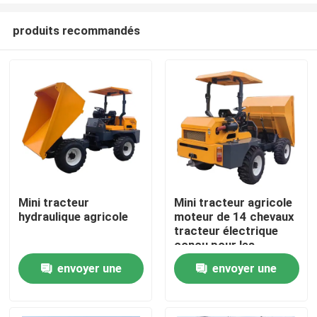
produits recommandés
Mini tracteur
Mini tracteur agricole
hydraulique agricole
moteur de 14 chevaux
À la maison
tracteur électrique
conçu pour les
plantations de
envoyer une
envoyer une
Produits
palmiers à huile avec
système hydraulique
demande
demande
À propos de nous