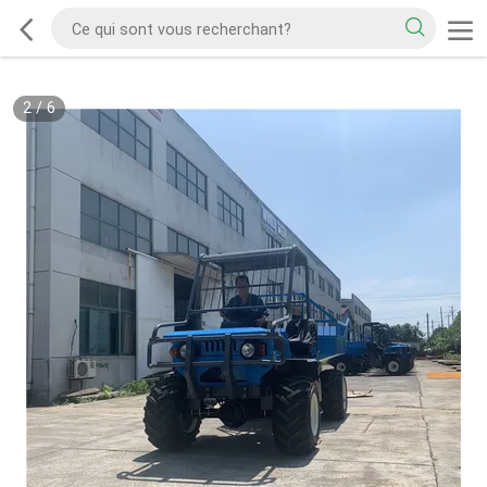
2
/
6