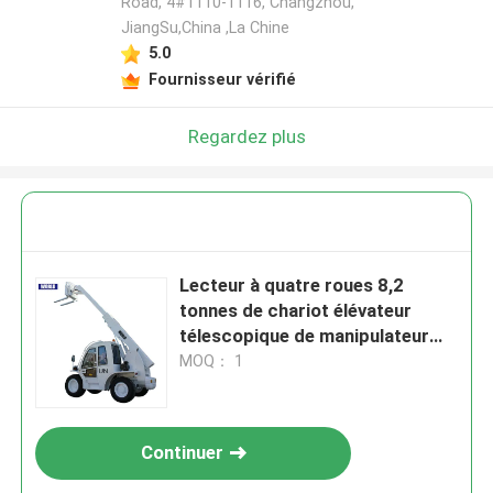
Road, 4#1110-1116, Changzhou,
JiangSu,China ,La Chine
5.0
Fournisseur vérifié
Regardez plus
Lecteur à quatre roues 8,2
tonnes de chariot élévateur
télescopique de manipulateur
pour industriel
MOQ： 1
Continuer