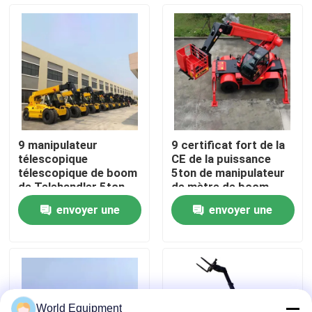
Visite de l'usine
Contrôle de la qualité
Nous contacter
9 manipulateur
9 certificat fort de la
télescopique
CE de la puissance
Nouvelles
télescopique de boom
5ton de manipulateur
de Telehandler 5ton
de mètre de boom
de chariot élévateur
télescopique de
envoyer une
envoyer une
de mètre
chariot élévateur
Les affaires
demande
demande
Excavatrice hydraulique de chenille
Mini Crawler Excavator
World Equipment