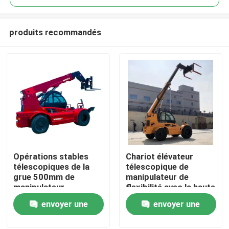
produits recommandés
Opérations stables
Chariot élévateur
À la maison
télescopiques de la
télescopique de
grue 500mm de
manipulateur de
manipulateur
flexibilité avec la haute
Produits
d'adaptabilité
fourchette intense
envoyer une
envoyer une
d'individu
demande
demande
À propos de nous