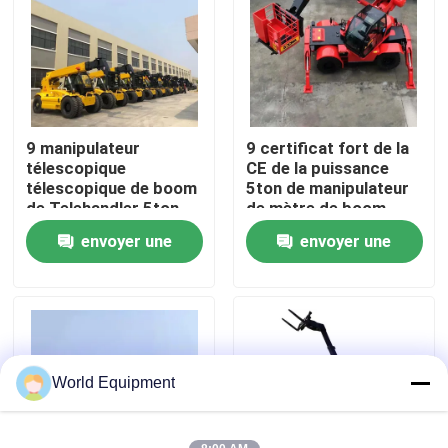
Visite de l'usine
Contrôle de la qualité
9 manipulateur
9 certificat fort de la
télescopique
CE de la puissance
Nous contacter
télescopique de boom
5ton de manipulateur
de Telehandler 5ton
de mètre de boom
de chariot élévateur
télescopique de
envoyer une
envoyer une
Nouvelles
de mètre
chariot élévateur
demande
demande
Les affaires
Excavatrice hydraulique de chenille
World Equipment
Mini Crawler Excavator