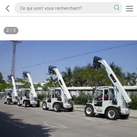
2
/
3