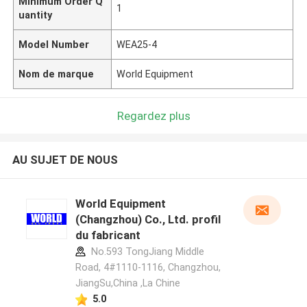
Minimum Order Q
1
uantity
Model Number
WEA25-4
Nom de marque
World Equipment
Regardez plus
AU SUJET DE NOUS
World Equipment
(Changzhou) Co., Ltd. profil
du fabricant
No.593 TongJiang Middle
Road, 4#1110-1116, Changzhou,
JiangSu,China ,La Chine
5.0