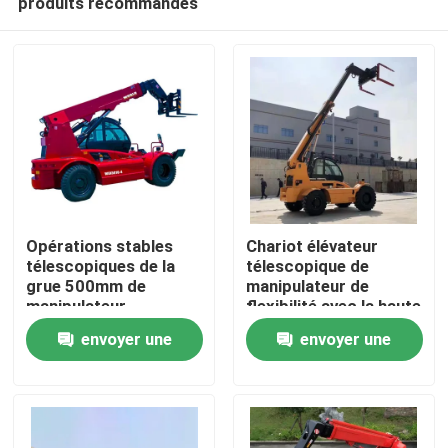
produits recommandés
Opérations stables
Chariot élévateur
télescopiques de la
télescopique de
grue 500mm de
manipulateur de
manipulateur
flexibilité avec la haute
À la maison
d'adaptabilité
fourchette intense
envoyer une
envoyer une
d'individu
Produits
demande
demande
À propos de nous