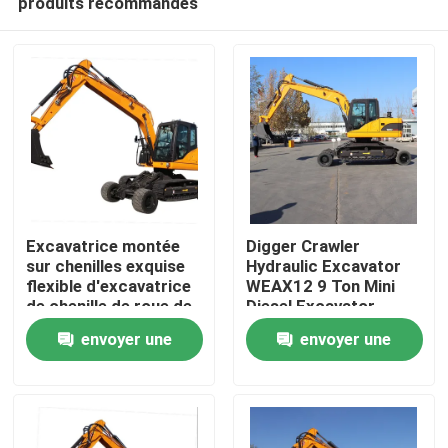
produits recommandés
Excavatrice montée
Digger Crawler
sur chenilles exquise
Hydraulic Excavator
flexible d'excavatrice
WEAX12 9 Ton Mini
de chenille de roue de
Diesel Excavator
À la maison
12 tonnes
envoyer une
envoyer une
Produits
demande
demande
À propos de nous