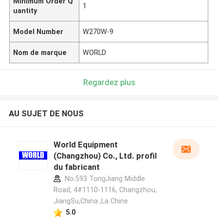
Minimum Order Q
1
uantity
Model Number
W270W-9
Nom de marque
WORLD
Regardez plus
AU SUJET DE NOUS
World Equipment
(Changzhou) Co., Ltd. profil
du fabricant
No.593 TongJiang Middle
Road, 4#1110-1116, Changzhou,
JiangSu,China ,La Chine
5.0