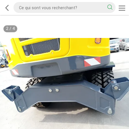
2
/
4