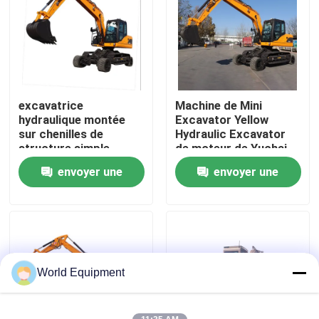
Visite de l'usine
Contrôle de la qualité
excavatrice
Machine de Mini
hydraulique montée
Excavator Yellow
Nous contacter
sur chenilles de
Hydraulic Excavator
structure simple
de moteur de Yuchai
d'excavatrice de la
petite
envoyer une
envoyer une
Nouvelles
roue 30MPa
demande
demande
Les affaires
Excavatrice hydraulique de chenille
World Equipment
Mini Crawler Excavator