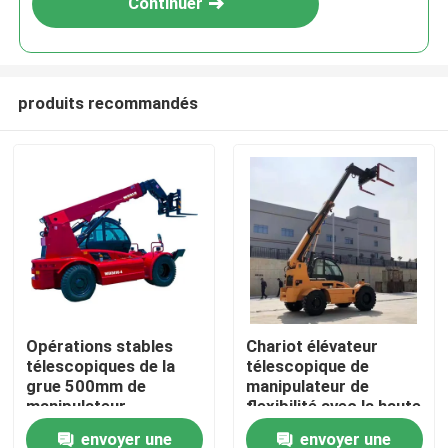
Continuer
produits recommandés
À la maison
Opérations stables
Chariot élévateur
télescopiques de la
télescopique de
Produits
grue 500mm de
manipulateur de
manipulateur
flexibilité avec la haute
d'adaptabilité
fourchette intense
envoyer une
envoyer une
À propos de nous
d'individu