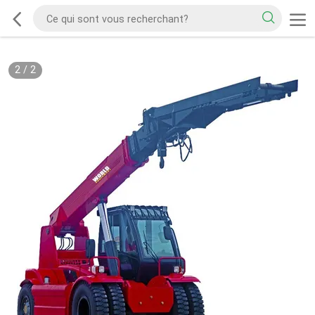
2
/
2