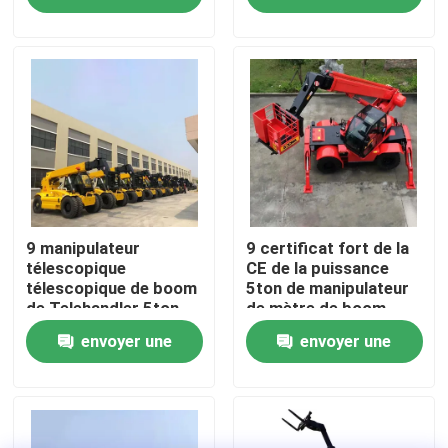
demande
demande
Visite de l'usine
Contrôle de la qualité
Nous contacter
Nouvelles
9 manipulateur
9 certificat fort de la
télescopique
CE de la puissance
télescopique de boom
5ton de manipulateur
de Telehandler 5ton
de mètre de boom
Les affaires
de chariot élévateur
télescopique de
envoyer une
envoyer une
de mètre
chariot élévateur
Excavatrice hydraulique de chenille
demande
demande
Mini Crawler Excavator