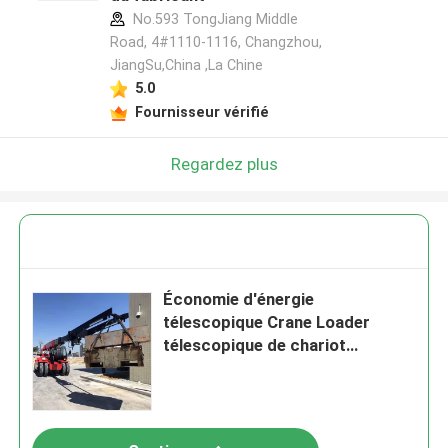
No.593 TongJiang Middle
Road, 4#1110-1116, Changzhou,
JiangSu,China ,La Chine
5.0
Fournisseur vérifié
Regardez plus
Économie d'énergie
télescopique Crane Loader
télescopique de chariot
élévateur de manipulateur de
suspension rigide