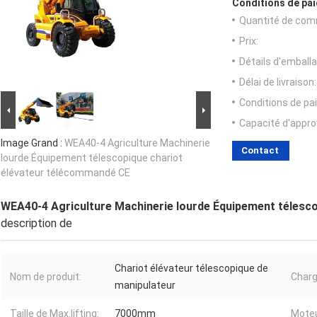
Conditions de pai
Quantité de com
Prix:
Détails d'emballa
Délai de livraison:
Conditions de pa
Capacité d'appr
Image Grand :
WEA40-4 Agriculture Machinerie
Contact
lourde Équipement télescopique chariot
élévateur télécommandé CE
WEA40-4 Agriculture Machinerie lourde Équipement télesc
description de
Chariot élévateur télescopique de
Nom de produit:
Charg
manipulateur
Taille de Max.lifting:
7000mm
Moteu