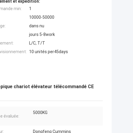
ement et expédition:
mande min:
1
10000-50000
ge:
dans nu
jours 5-8work
iement:
L/C, T/T
ovisionnement:
10 unités per45days
opique chariot élévateur télécommandé CE
5000KG
e évaluée:
r:
Dongfeng Cummins