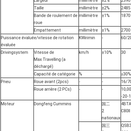
Largeur
millimètre
±2%
2390
Taille
millimètre
±2%
2485
Bande de roulement de
millimètre
±1%
1870
roue
Empattement
millimètre
±1%
2700
Puissance évaluée/vitesse de rotation
KWirimin
-
60/2
évaluée
Drivingsystem
Vitesse de
km/h
±10%
30
Max.Travelling (a
déchargé)
Capacité de catégorie
%
-
≥30%
Pneu
Roue avant (2pcs)
-
-
16/7
Roue arrière (2 PCs)
-
-
10,0
-20-
Moteur
Dongfeng Cummins
国二
4BTA
2
C80II
nationaux
国三
QSB3