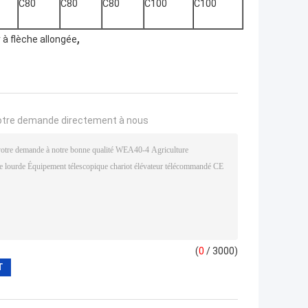
C80
C80
C80
C100
C100
,
 à flèche allongée
otre demande directement à nous
(
0
/ 3000)