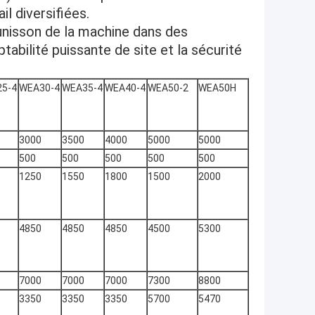
l diversifiées.
l'unisson de la machine dans des
tabilité puissante de site et la sécurité
5-4
WEA30-4
WEA35-4
WEA40-4
WEA50-2
WEA50H
3000
3500
4000
5000
5000
500
500
500
500
500
1250
1550
1800
1500
2000
4850
4850
4850
4500
5300
7000
7000
7000
7300
8800
3350
3350
3350
5700
5470