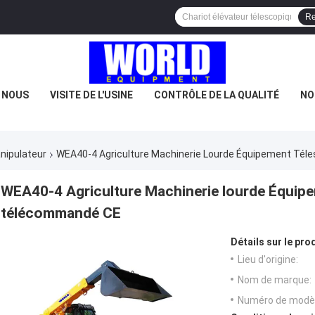
Re
E NOUS
VISITE DE L'USINE
CONTRÔLE DE LA QUALITÉ
NO
nipulateur
WEA40-4 Agriculture Machinerie Lourde Équipement Tél
WEA40-4 Agriculture Machinerie lourde Équipe
télécommandé CE
Détails sur le prod
Lieu d'origine:
Nom de marque:
Numéro de modèl