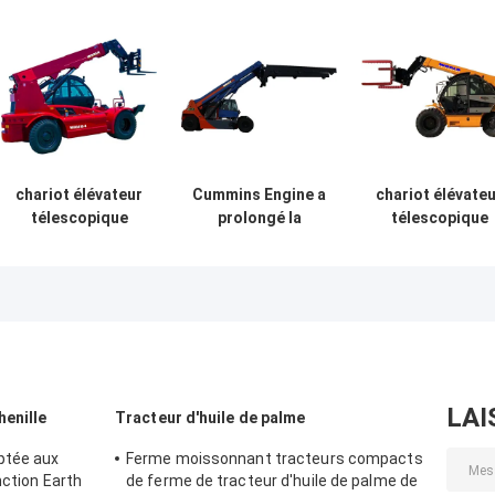
chariot élévateur
Cummins Engine a
chariot élévate
télescopique
prolongé la
télescopique
compact de
sécurité élevée
tournant à faibl
chariot élévateur
d'opération de
bruit de chario
télescopique du
chariot élévateur
élévateur
manipulateur
de boom avec du
télescopique d
5ton avec du CE
CE de griffe
manipulateur
4ton
LAI
henille
Tracteur d'huile de palme
ptée aux
Ferme moissonnant tracteurs compacts
nction Earth
de ferme de tracteur d'huile de palme de