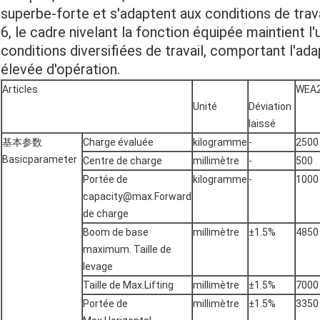
superbe-forte et s'adaptent aux conditions de travai
6, le cadre nivelant la fonction équipée maintient 
conditions diversifiées de travail, comportant l'adap
élevée d'opération.
Articles
WEA2
Unité
Déviation
laissé
基本参数
Charge évaluée
kilogramme
-
2500
Basicparameter
Centre de charge
millimètre
-
500
Portée de
kilogramme
-
1000
capacity@max.Forward
de charge
Boom de base
millimètre
±1.5%
4850
maximum. Taille de
levage
Taille de Max.Lifting
millimètre
±1.5%
7000
Portée de
millimètre
±1.5%
3350