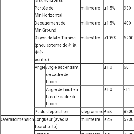
Max.Horizontal
Portée de
millimètre
±1.5%
930
Min.Horizontal
Dégagement de
millimètre
±1.5%
400
Min.Ground
Rayon de Min.Turning
millimètre
≤105%
6200
(pneu externe de 外轮
中心
centre)
Angle
Angle ascendant
.
±1.0
60
de cadre de
boom
Angle de haut en
.
±1.0
-11
bas de cadre de
boom
Poids d'opération
kilogramme
±5%
8200
Overalldimension
Longueur (avec la
millimètre
±2%
5730
fourchette)