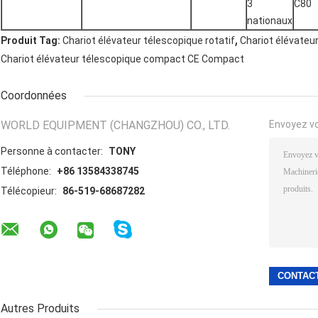
3
C80
nationaux
,
Produit Tag:
Chariot élévateur télescopique rotatif
Chariot élévateur
Chariot élévateur télescopique compact CE Compact
Coordonnées
WORLD EQUIPMENT (CHANGZHOU) CO., LTD.
Envoyez v
Personne à contacter:
TONY
Téléphone:
+86 13584338745
Télécopieur:
86-519-68687282
Autres Produits