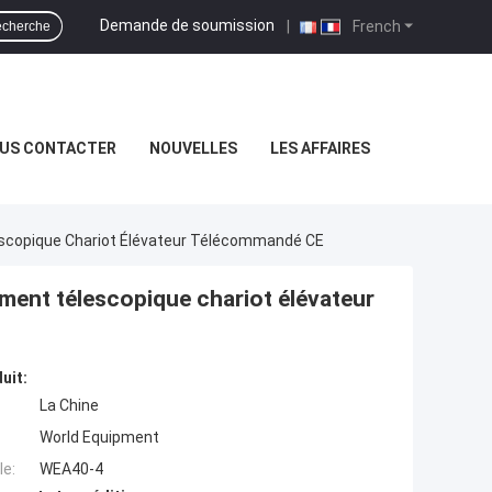
Demande de soumission
|
French
cherche
US CONTACTER
NOUVELLES
LES AFFAIRES
escopique Chariot Élévateur Télécommandé CE
ment télescopique chariot élévateur
uit:
La Chine
World Equipment
e:
WEA40-4