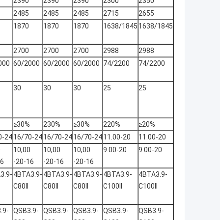
2390
2390
2390
2300
2350
2485
2485
2485
2715
2655
1870
1870
1870
1638/1845
1638/1845
2700
2700
2700
2988
2988
000
60/2000
60/2000
60/2000
74/2200
74/2200
30
30
30
25
25
≥30%
230%
≥30%
220%
≥20%
0-24
16/70-24
16/70-24
16/70-24
11.00-20
11.00-20
0
10,00
10,00
10,00
9.00-20
9.00-20
16
-20-16
-20-16
-20-16
3.9-
4BTA3.9-
4BTA3.9-
4BTA3.9-
4BTA3.9-
4BTA3.9-
C80II
C80II
C80II
C100II
C100II
.9-
QSB3.9-
QSB3.9-
QSB3.9-
QSB3.9-
QSB3.9-