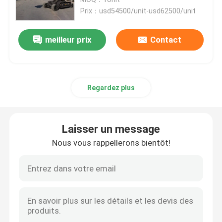
Prix：usd54500/unit-usd62500/unit
Excavatrice de chenille de roue
meilleur prix
Contact
Mini-pelle sur roues
Regardez plus
Tracteur d'huile de palme
Chenille Mini Dumper
Laisser un message
Nous vous rappellerons bientôt!
Bouteur lourd d'équipement
Front End Wheel Loader
Niveleuse lourde de moteur d'équipement