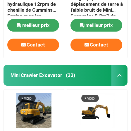
hydraulique 12rpm de
déplacement de terre à
chenille de Cummins
faible bruit de Mini
Engine avec les
Excavator 0.8m3 de
attachements
bras
meilleur prix
meilleur prix
facultatifs
Contact
Contact
Mini Crawler Excavator
(33)