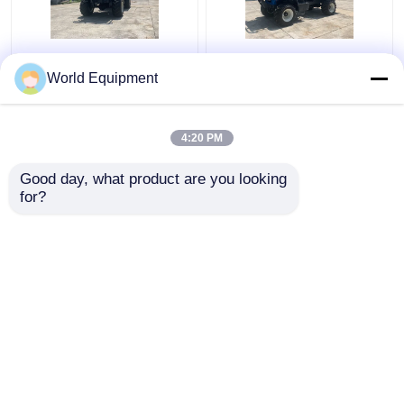
Tracteur 2000kg Mini
Individu chargeant la
Tractor d'huile de
tonne 280mm de Mini
World Equipment
palme de pneu de
Dumper 2 pour des
basse pression 22
plantations d'ananas
puissances en chevaux
4:20 PM
meilleur prix
meilleur prix
Good day, what product are you looking 
for?
Contact
Contact
Regardez plus
Aperçu
Au sujet de nous
Contactez-nous
Desktop Site
Plan du site
Privacy Policy