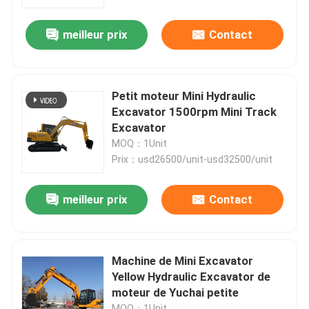
meilleur prix
Contact
Visite de l'usine
Contrôle de la qualité
Petit moteur Mini Hydraulic
Excavator 1500rpm Mini Track
Nous contacter
Excavator
MOQ：1Unit
Prix：usd26500/unit-usd32500/unit
Nouvelles
meilleur prix
Contact
Les affaires
Excavatrice hydraulique de chenille
Machine de Mini Excavator
Yellow Hydraulic Excavator de
moteur de Yuchai petite
Mini Crawler Excavator
MOQ：1Unit