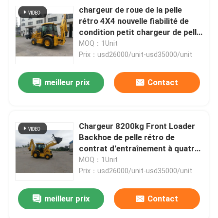
chargeur de roue de la pelle
rétro 4X4 nouvelle fiabilité de
condition petit chargeur de pelle
rétro
MOQ：1Unit
Prix：usd26000/unit-usd35000/unit
meilleur prix
Contact
Chargeur 8200kg Front Loader
Backhoe de pelle rétro de
contrat d'entraînement à quatre
roues
MOQ：1Unit
Prix：usd26000/unit-usd35000/unit
meilleur prix
Contact