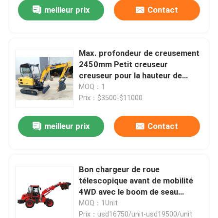
meilleur prix
Contact
Max. profondeur de creusement
2450mm Petit creuseur
creuseur pour la hauteur de
levage maximale de la lame
MOQ：1
240mm
Prix：$3500-$11000
meilleur prix
Contact
À la maison
Bon chargeur de roue
télescopique avant de mobilité
Produits
4WD avec le boom de seau
d'extension
MOQ：1Unit
À propos de nous
Prix：usd16750/unit-usd19500/unit