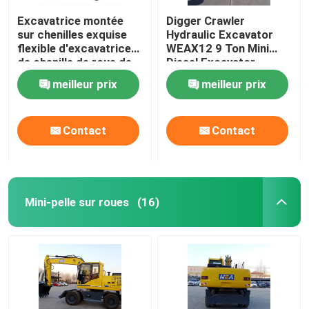
Excavatrice montée
Digger Crawler
sur chenilles exquise
Hydraulic Excavator
flexible d'excavatrice
WEAX12 9 Ton Mini
de chenille de roue de
Diesel Excavator
12 tonnes
meilleur prix
meilleur prix
Contact
Contact
Mini-pelle sur roues
(16)