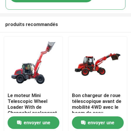
produits recommandés
À la maison
Le moteur Mini
Bon chargeur de roue
Telescopic Wheel
télescopique avant de
Loader With de
mobilité 4WD avec le
Produits
Changchai prolongent
boom de seau
le boom de seau
d'extension
envoyer une
envoyer une
À propos de nous