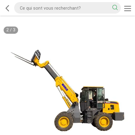
2
/
3