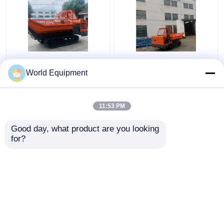
Tracteur électrique de
transport de fruits
palmier à huile de Mini
d'huile de palme de
World Equipment
Dumper 35HP de
1600mm Mini Crawler
chenille de début pour
Tractor Dumper For
des plantations d'huile
11:53 PM
meilleur prix
meilleur prix
de palme
Good day, what product are you looking 
for?
Contact
Contact
Regardez plus
Aperçu
Au sujet de nous
Contactez-nous