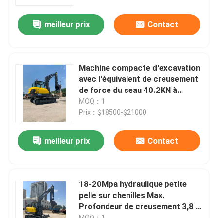
meilleur prix
Contact
Visite de l'usine
Contrôle de la qualité
Machine compacte d'excavation
avec l'équivalent de creusement
Nous contacter
de force du seau 40.2KN à
KOMATSU PC60
MOQ：1
Prix：$18500-$21000
Nouvelles
meilleur prix
Contact
Les affaires
Excavatrice hydraulique de chenille
18-20Mpa hydraulique petite
pelle sur chenilles Max.
Profondeur de creusement 3,8 m
Mini Crawler Excavator
équivalent à Komatsu 60 CAT
MOQ：1