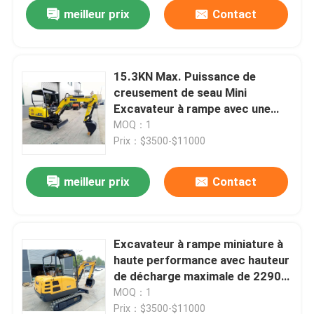
meilleur prix
Contact
15.3KN Max. Puissance de
creusement de seau Mini
Excavateur à rampe avec une
capacité de 0,1 m3 Similaire CAT
MOQ：1
301 302
Prix：$3500-$11000
meilleur prix
Contact
À la maison
Excavateur à rampe miniature à
haute performance avec hauteur
Produits
de décharge maximale de 2290
mm
MOQ：1
À propos de nous
Prix：$3500-$11000