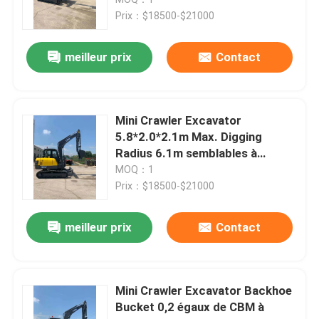
306
Prix：$18500-$21000
Excavatrice de chenille de roue
meilleur prix
Contact
Mini-pelle sur roues
Mini Crawler Excavator
Tracteur d'huile de palme
5.8*2.0*2.1m Max. Digging
Radius 6.1m semblables à
KOMATSU PC60
MOQ：1
Chenille Mini Dumper
Prix：$18500-$21000
Bouteur lourd d'équipement
meilleur prix
Contact
Front End Wheel Loader
Mini Crawler Excavator Backhoe
Bucket 0,2 égaux de CBM à
Niveleuse lourde de moteur d'équipement