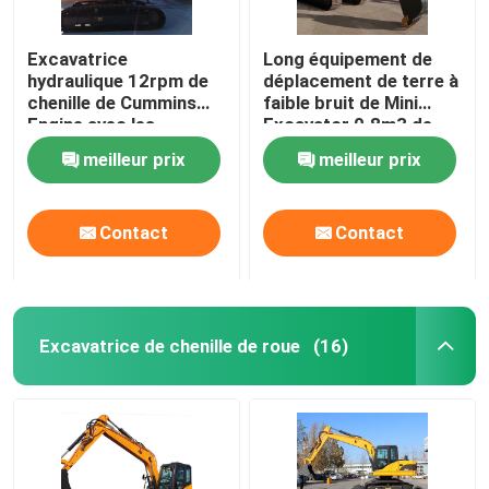
Excavatrice
Long équipement de
hydraulique 12rpm de
déplacement de terre à
chenille de Cummins
faible bruit de Mini
Engine avec les
Excavator 0.8m3 de
attachements
bras
meilleur prix
meilleur prix
facultatifs
Contact
Contact
Excavatrice de chenille de roue
(16)