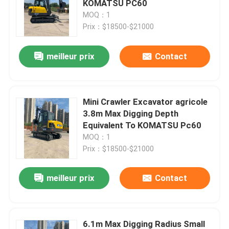
KOMATSU PC60
MOQ：1
Rouleau compresseur vibrant
Prix：$18500-$21000
meilleur prix
Contact
Chargeur de roue de pelle rétro
Petit chargeur de boeuf de dérapage
Mini Crawler Excavator agricole
3.8m Max Digging Depth
Chariot élévateur télescopique de manipulateur
Equivalent To KOMATSU Pc60
MOQ：1
Prix：$18500-$21000
Chargeur télescopique de roue
meilleur prix
Contact
6.1m Max Digging Radius Small