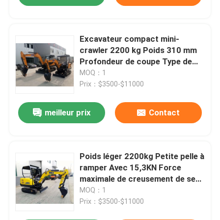
Excavateur compact mini-
crawler 2200 kg Poids 310 mm
Profondeur de coupe Type de
crawler
MOQ：1
Prix：$3500-$11000
meilleur prix
Contact
Poids léger 2200kg Petite pelle à
ramper Avec 15,3KN Force
maximale de creusement de seau
Simillart CAT 301 302 303
MOQ：1
Prix：$3500-$11000