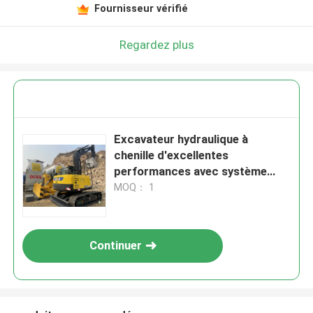
Fournisseur vérifié
Regardez plus
Excavateur hydraulique à
chenille d'excellentes
performances avec système
hydraulique de 27 MPa
MOQ： 1
Continuer