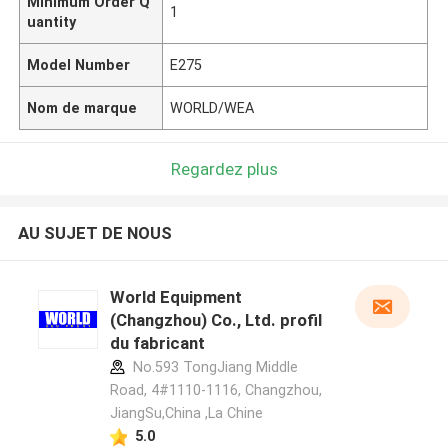
Minimum Order Q
1
uantity
Model Number
E275
Nom de marque
WORLD/WEA
Regardez plus
AU SUJET DE NOUS
World Equipment
(Changzhou) Co., Ltd. profil
du fabricant
No.593 TongJiang Middle
Road, 4#1110-1116, Changzhou,
JiangSu,China ,La Chine
5.0