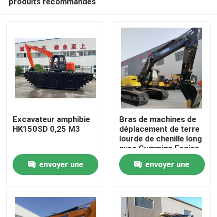
produits recommandés
Excavateur amphibie
Bras de machines de
HK150SD 0,25 M3
déplacement de terre
lourde de chenille long
avec Cummins Engine
À la maison
envoyer une
envoyer une
Produits
demande
demande
À propos de nous