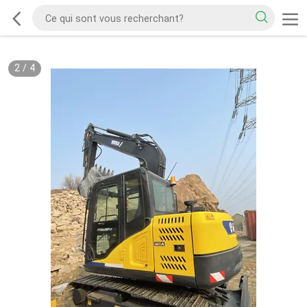
2
/
4