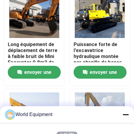
Visite de l'usine
Contrôle de la qualité
Long équipement de
Puissance forte de
déplacement de terre
l'excavatrice
Nous contacter
à faible bruit de Mini
hydraulique montée
Excavator 0.8m3 de
par chenille de basse
bras
consommation
envoyer une
envoyer une
Nouvelles
2000rpm
demande
demande
Les affaires
Excavatrice hydraulique de chenille
World Equipment
Mini Crawler Excavator