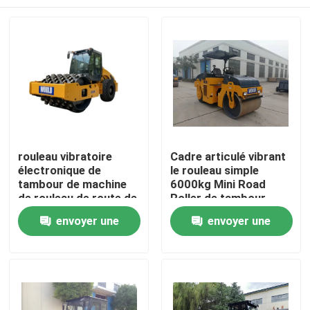
rouleau vibratoire
Cadre articulé vibrant
électronique de
le rouleau simple
tambour de machine
6000kg Mini Road
de rouleau de route de
Roller de tambour
la vibration 12ton
À la maison
envoyer une
envoyer une
double
demande
demande
Produits
À propos de nous