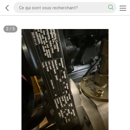
2
/
5