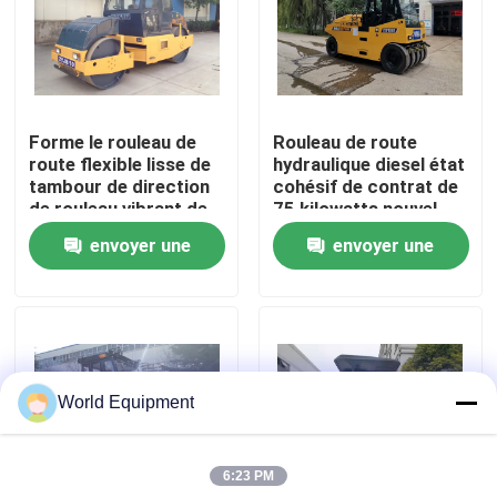
Visite de l'usine
Contrôle de la qualité
Forme le rouleau de
Rouleau de route
route flexible lisse de
hydraulique diesel état
tambour de direction
cohésif de contrat de
Nous contacter
de rouleau vibrant de
75 kilowatts nouvel
tambour
envoyer une
envoyer une
Nouvelles
demande
demande
Les affaires
World Equipment
Excavatrice hydraulique de chenille
6:23 PM
Mini Crawler Excavator