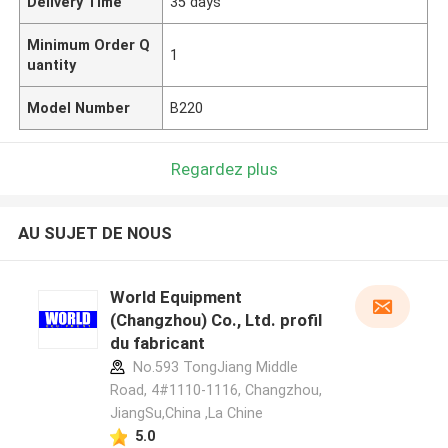
Delivery Time
35 days
Minimum Order Q
1
uantity
Model Number
B220
Regardez plus
AU SUJET DE NOUS
World Equipment
(Changzhou) Co., Ltd. profil
du fabricant
No.593 TongJiang Middle
Road, 4#1110-1116, Changzhou,
JiangSu,China ,La Chine
5.0