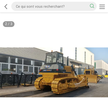
2
/
3