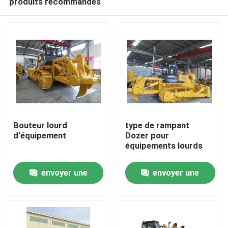
produits recommandés
Bouteur lourd
type de rampant
d'équipement
Dozer pour
équipements lourds
À la maison
envoyer une
envoyer une
Produits
demande
demande
À propos de nous