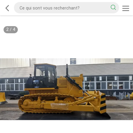
2
/
4