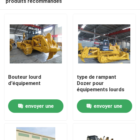
produits recommandés
Bouteur lourd
type de rampant
d'équipement
Dozer pour
équipements lourds
À la maison
envoyer une
envoyer une
Produits
demande
demande
À propos de nous