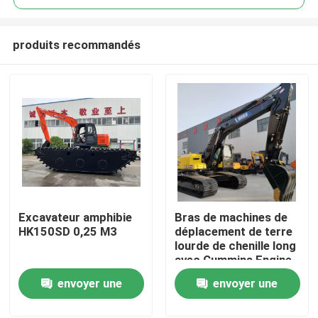
produits recommandés
Excavateur amphibie
Bras de machines de
À la maison
HK150SD 0,25 M3
déplacement de terre
lourde de chenille long
avec Cummins Engine
Produits
envoyer une
envoyer une
demande
demande
À propos de nous