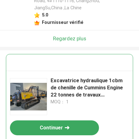
Road, 4#1110-1116, Changzhou,
JiangSu,China ,La Chine
5.0
Fournisseur vérifié
Regardez plus
Excavatrice hydraulique 1cbm
de chenille de Cummins Engine
22 tonnes de travaux
municipaux de 9-11m Max.
MOQ： 1
Digging Radius
Continuer