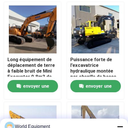
Visite de l'usine
Contrôle de la qualité
Nous contacter
Long équipement de
Puissance forte de
déplacement de terre
l'excavatrice
Nouvelles
à faible bruit de Mini
hydraulique montée
Excavator 0.8m3 de
par chenille de basse
bras
consommation
envoyer une
envoyer une
2000rpm
Les affaires
demande
demande
Excavatrice hydraulique de chenille
Mini Crawler Excavator
World Equipment