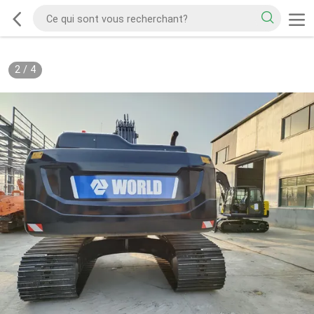
2
/
4