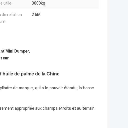
 utile:
3000kg
 de rotation
2.6M
um:
ant Mini Dumper
,
nseur
d'huile de palme de la Chine
ylindre de marque, qui a le pouvoir étendu, la basse
lièrement appropriée aux champs étroits et au terrain