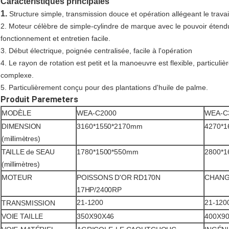
Caractéristiques principales
1.
Structure simple, transmission douce et opération allégeant le travai
2. Moteur célèbre de simple-cylindre de marque avec le pouvoir étend
fonctionnement et entretien facile.
3. Début électrique, poignée centralisée, facile à l'opération
4. Le rayon de rotation est petit et la manoeuvre est flexible, particul
complexe.
5. Particulièrement conçu pour des plantations d'huile de palme.
Produit Paremeters
MODÈLE
WEA-C2000
WEA-C
DIMENSION
3160*1550*2170mm
4270*
(millimètres)
TAILLE de SEAU
1780*1500*550mm
2800*
(millimètres)
MOTEUR
POISSONS D'OR RD170N
CHANG
17HP/2400RP
21-1200
21-120
TRANSMISSION
VOIE
TAILLE
350X90X46
400X9