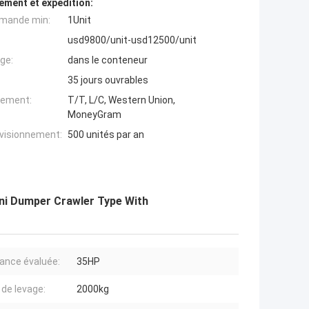
ement et expédition:
mande min:
1Unit
usd9800/unit-usd12500/unit
ge:
dans le conteneur
35 jours ouvrables
iement:
T/T, L/C, Western Union,
MoneyGram
ovisionnement:
500 unités par an
ini Dumper Crawler Type With
ance évaluée:
35HP
 de levage:
2000kg