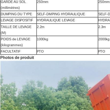
GARDE AU SOL
250mm
250mm
(millimètres)
DUMPING DU TYPE
SELF-DMPING HYDRAULIQUE
SELF-
LEVAGE
DISPOSITIF
HYDRAULIQUE
LEVAGE
HYDRA
TAILLE DE LEVAGE
2.2m
2.3m
(M)
POIDS de LEVAGE
1000kg
2000kg
(kilogrammes)
FACULTATIF
PTO
PTO
Photos de produit