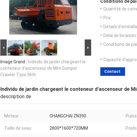
Conditions de pai
Quantité de com
Prix:
Détails d'emballa
Délai de livraison:
Conditions de pa
Capacité d'appr
Image Grand :
Individu de jardin chargeant le
conteneur d'ascenseur de Mini Dumper
Contact
Crawler Type With
Individu de jardin chargeant le conteneur d'ascenseur de M
description de
Moteur:
CHANGCHAI ZN390
Puiss
Taille de seau:
2800*1600*720MM
Poids