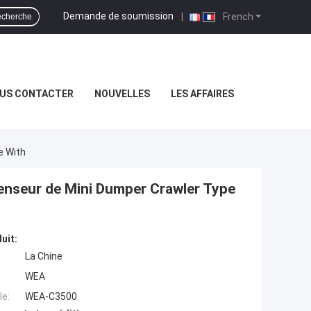
Demande de soumission
|
French
cherche
US CONTACTER
NOUVELLES
LES AFFAIRES
e With
censeur de Mini Dumper Crawler Type
uit:
La Chine
WEA
e:
WEA-C3500