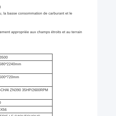
l
u, la basse consommation de carburant et le
ièrement appropriée aux champs étroits et au terrain
3500
1680*2240mm
1600*720mm
CHAI ZN390 35HP/2600RPM
0
0X56