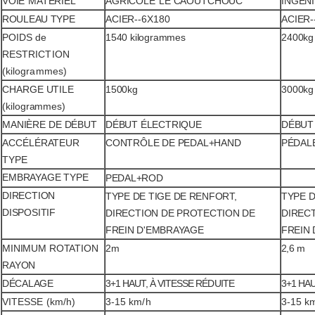
VOIE
MATÉRIEL
AGRICOLE
LE CAOUTCHOUC
INGÉNI
ROULEAU
TYPE
ACIER--6X180
ACIER-
POIDS de
1540 kilogrammes
2400kg
RESTRICTION
(kilogrammes)
CHARGE UTILE
1500kg
3000kg
(kilogrammes)
MANIÈRE DE DÉBUT
DÉBUT ÉLECTRIQUE
DÉBUT
ACCÉLÉRATEUR
CONTRÔLE DE PEDAL+HAND
PÉDAL
TYPE
EMBRAYAGE
TYPE
PEDAL+ROD
DIRECTION
TYPE DE TIGE DE RENFORT,
TYPE D
DISPOSITIF
DIRECTION
DE PROTECTION DE
DIREC
FREIN
D'
EMBRAYAGE
FREIN
MINIMUM
ROTATION
2m
2,6 m
RAYON
DÉCALAGE
3+1 HAUT, À VITESSE RÉDUITE
3+1 HAU
VITESSE (km/h)
3-15 km/h
3-15 k