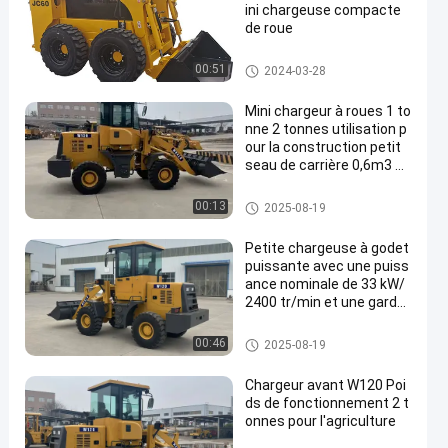
ini chargeuse compacte
de roue
Petit chargeur de boeuf de dér
00:51
2024-03-28
apage
Mini chargeur à roues 1 to
nne 2 tonnes utilisation p
our la construction petit
seau de carrière 0,6m3 0,
8m3
Front End Wheel Loader
00:13
2025-08-19
Petite chargeuse à godet
puissante avec une puiss
ance nominale de 33 kW/
2400 tr/min et une garde
au sol minimale de 267 m
m
Front End Wheel Loader
00:46
2025-08-19
Chargeur avant W120 Poi
ds de fonctionnement 2 t
onnes pour l'agriculture