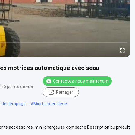
ues motrices automatique avec seau
Contactez-nous maintenant
135 points de vue
Partager
r de dérapage
#
Mini Loader diesel
ents accessoires, mini-chargeuse compacte Description du produit
se JC60 Sp....
Vue davantage